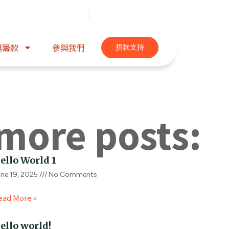
與籌款
參與我們
捐款支持
more posts:
ello World 1
ne 19, 2025
No Comments
ead More »
ello world!