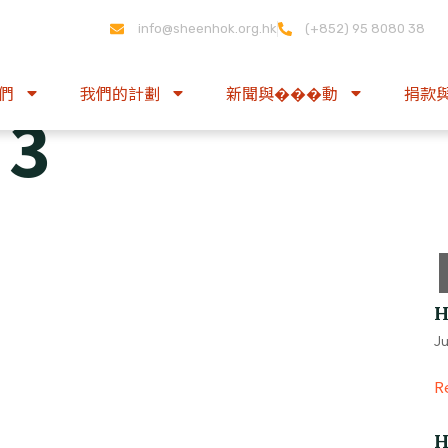
info@sheenhok.org.hk
(+852) 95 8080 38
們
我們的計劃
新聞與���動
捐款
 3
H
Ju
R
H