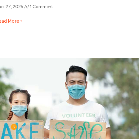
ril 27, 2025
1 Comment
ead More »
星期一至五：10:00-18:00
16/F, Hop Shing Commercial Building,