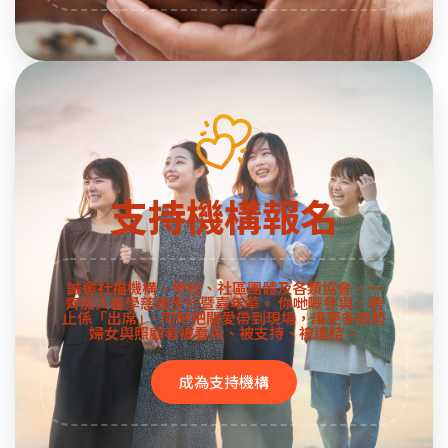
支持機構報名
誠邀社福機構、學校、社區團體及各類協會，一
齊加入善學慈善步行暨嘉年華。 你哋嘅參與，唔
止係「出席」- 同時把關愛帶到現場，讓更多弱勢
婦女與照顧者被看見、被支持、被連結。
成為支持機構