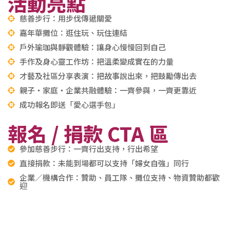
活動亮點
慈善步行：用步伐傳遞關愛
嘉年華攤位：逛住玩、玩住連結
戶外瑜珈與靜觀體驗：讓身心慢慢回到自己
手作及身心靈工作坊：把溫柔變成實在的力量
才藝及社區分享表演：把故事說出來，把鼓勵傳出去
親子・家庭・企業共融體驗：一齊參與，一齊更靠近
成功報名即送「愛心選手包」
報名 / 捐款 CTA 區
參加慈善步行：一齊行出支持，行出希望
直接捐款：未能到場都可以支持「婦女自強」同行
企業／機構合作：贊助、員工隊、攤位支持、物資贊助都歡
迎