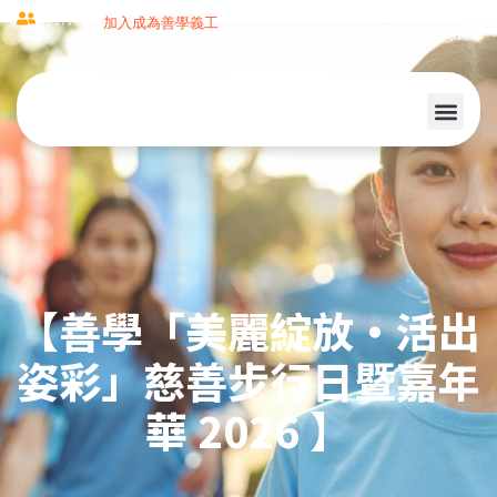
同行夥伴
加入成為善學義工
【善學「美麗綻放‧活出
姿彩」慈善步行日暨嘉年
華 2026 】