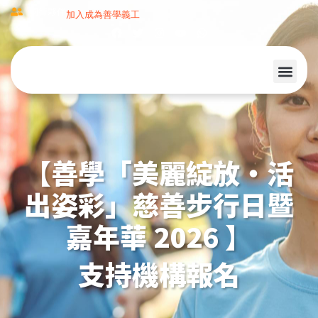
同行夥伴
加入成為善學義工
【善學「美麗綻放‧活
出姿彩」慈善步行日
暨
嘉年華 2026 】
支持機構報名