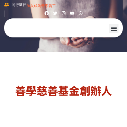
同行夥伴
加入成為善學義工
善學慈善基金創辦人