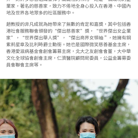
業家，著名的慈善家，致力不倦地全身心投入在香港、中國內
地及世界各地眾多的社區服務中。
趙教授的非凡成就為她帶來了無數的肯定和嘉獎，其中包括香
港社會服務聯會頒發的“傑出慈善家”獎，“世界傑出女企業
家”，“世界傑出華人獎”，“傑出商界女領袖＂，她擁有銅
紫荊星章及比利時爵士勳銜。她也是國際微笑慈善基金主席，
香港愛滋病基金會創會籌募主席，北大之友創會會董，大中華
文化全球協會創會主席，仁濟醫院顧問局委員，公益金籌募委
員會聯會主席等。