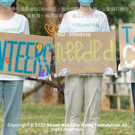
善學慈善基金自1994年起，致力服務弱勢社群，以愛與行動守
護教育、健康與希望，讓生命重新發光。
善學熱線：
852 - 95808038
星期一至五：10:00-18:00
16/F, Hop Shing Commercial Building, 41 Chi Kiang
Street, To Ka Wan, Kowloon City
info@sheenhok.org.hk
Copyright © 2025
Sheen Hok Charitable Foundation
. All
right reserved.
Terms & Condition
Privacy Policy
FAQ