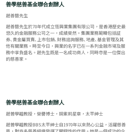
善學慈善基金聯合創辦人
趙善簪先生
趙善簪先生於70年代成立恆興業集團有限公司，是香港歷史最
悠久的金融服務公司之一，成績斐然。集團業務範疇包括証
券､貴金屬買賣､上市包銷､財務諮詢服務､地產､基金管理及其
他有關業務。時至今日，興業的名字已在一系列金融市場及服
務中享負盛名。趙先生既是一名成功商人，同時亦是一位傑出
的慈善家。
善學慈善基金聯合創辦人
趙曾學韞教授，榮譽博士，銅紫荊星章，太平紳士
趙曾學韞教授BBS太平紳士自1970年以來熱心公益，活躍慈善
界，對許多慈善組織發揮了關鍵性的作用。她是一個成功的企