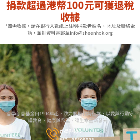
捐款超過港幣100元可獲退稅
收據
*如需收據，請在銀行入數紙上註明捐款者姓名、 地址及聯絡電
話，並把資料電郵至info@sheenhok.org
善學慈善基金自1994年起，致力服務弱勢社群，以愛與行動守
護教育、健康與希望，讓生命重新發光。
善學熱線：
852 - 95808038