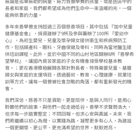
無論是孤單無助的病童、無力負擔學費的孩童、或是困苦中的
長者和家庭，我們都希望成為他們生命中一束溫暖的光，一個
能夠依靠的力量。
多年來善學曾支持超過三百個慈善項目，其中包括 『加中兒童
健康基金會』，捐資建辦了9所及參與籌辦了100所 『愛幼中
心』，為初生嬰兒、兒童及懷孕婦女提供衛生和疾病預防工
作，包括婦產科、眼科、牙齒保健及骨科，同時為當地醫生提
供培訓課程。此外，並於中國不同的山村地區開辦8所『善學希
望學校』，讓國內貧苦家庭的子女有機會接受學校基本教
育。；更在香港積極展開各類針對長者、特殊需要兒童、基層
婦女與家庭的支援項目，透過藝術、教育、心理健康、就業培
訓等方式，讓每一個曾被社會忽略的角落，都有重新發光的機
會。
我們深信，慈善不只是資助，更是陪伴，是與人同行，是用心
聆聽他們的故事，與他們一起走過低谷。善學不求聲勢浩大，
但求每一步踏實堅定；不問回報，但求心安與真誠。未來，我
們將繼續以初心為燈、以實踐為路，凝聚更多有心人，為建設
一個更關懷、更公平、更充滿希望的世界，默默燃亮。