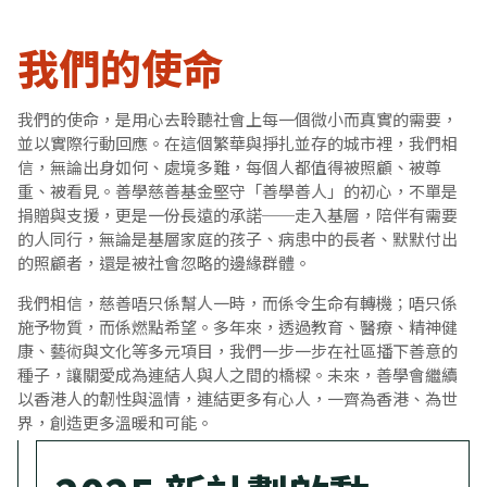
我們的使命
我們的使命，是用心去聆聽社會上每一個微小而真實的需要，
並以實際行動回應。在這個繁華與掙扎並存的城市裡，我們相
信，無論出身如何、處境多難，每個人都值得被照顧、被尊
重、被看見。善學慈善基金堅守「善學善人」的初心，不單是
捐贈與支援，更是一份長遠的承諾──走入基層，陪伴有需要
的人同行，無論是基層家庭的孩子、病患中的長者、默默付出
的照顧者，還是被社會忽略的邊緣群體。
我們相信，慈善唔只係幫人一時，而係令生命有轉機；唔只係
施予物質，而係燃點希望。多年來，透過教育、醫療、精神健
康、藝術與文化等多元項目，我們一步一步在社區播下善意的
種子，讓關愛成為連結人與人之間的橋樑。未來，善學會繼續
以香港人的韌性與溫情，連結更多有心人，一齊為香港、為世
界，創造更多溫暖和可能。