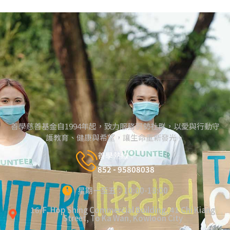
善學慈善基金自1994年起，致力服務弱勢社群，以愛與行動守
護教育、健康與希望，讓生命重新發光。
善學熱線：
852 - 95808038
星期一至五：10:00-18:00
16/F, Hop Shing Commercial Building, 41 Chi Kiang
Street, To Ka Wan, Kowloon City