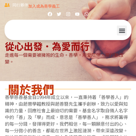
同行夥伴
加入成為善學義工
從心出發．為愛而行
走進每一個需要被擁抱的生命。善學，用愛陪伴，用行動改
變。
關於我們
善學慈善基金自1994年成立以來，一直秉持着「善學善人」的
精神，由趙曾學韞教授與趙善簪先生攜手創辦，致力以愛與知
識的力量，回應社會上最迫切的需要。基金名字取自倆人名字
中的「善」及「學」而成，意思是「善學善人」，務求將籌得
的每一分錢，發揮得更好。我們相信，每一顆願意付出的心、
每一分微小的善念，都能在世界上激起漣漪，帶來深遠改變。