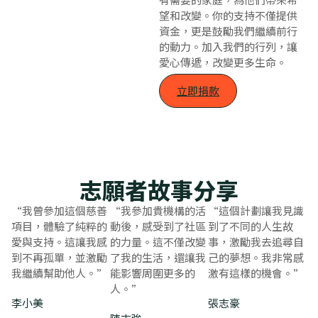
望和改變。你的支持不僅提供
資金，更是鼓勵我們繼續前行
的動力。加入我們的行列，讓
愛心傳遞，改變更多生命。
立即捐款
志願者故事分享
“我曾參加這個慈善
“我參加貴機構的活
“這個計劃讓我見識
項目，體驗了純粹的
動後，感受到了社區
到了不同的人生故
愛與支持。這讓我感
的力量。這不僅改變
事，激勵我去追尋自
到不再孤單，並激勵
了我的生活，還讓我
己的夢想。我非常感
我繼續幫助他人。”
能影響周圍更多的
激有這樣的機會。”
人。”
李小美
張志豪